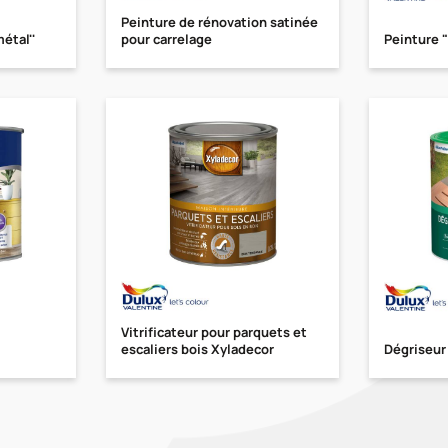
Peinture de rénovation satinée
étal''
pour carrelage
Peinture "
Vitrificateur pour parquets et
escaliers bois Xyladecor
Dégriseur