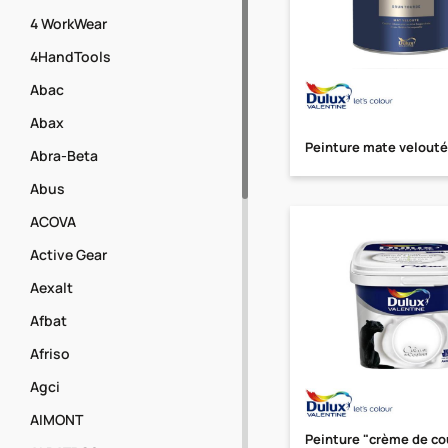
4 WorkWear
4HandTools
Abac
Abax
Peinture mate velout
Abra-Beta
Abus
ACOVA
Active Gear
Aexalt
Afbat
Afriso
Agci
AIMONT
Peinture "crème de co