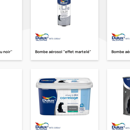
 noir''
Bombe aérosol "effet martelé"
Bombe aér