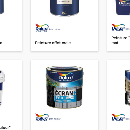
Peinture 
ée
Peinture effet craie
mat
uleur"