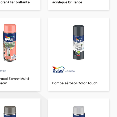
cran+ fer brillante
acrylique brillante
osol Ecran+ Multi-
satin
Bombe aérosol Color Touch