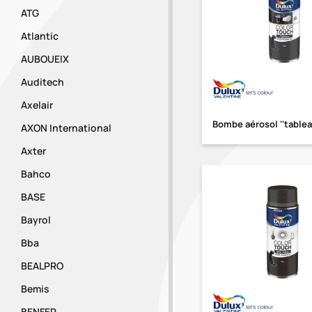
ATG
Atlantic
AUBOUEIX
Auditech
Axelair
Bombe aérosol ''tableau
AXON International
Axter
Bahco
BASE
Bayrol
Bba
BEALPRO
Bemis
BENFER