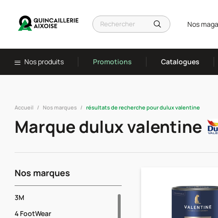
Nos maga
Nos produits
Promotions
Catalogues
Accueil
Nos marques
résultats de recherche pour dulux valentine
Marque dulux valentine
Nos marques
3M
4 FootWear