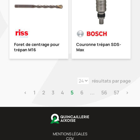
Foret de centrage pour
Couronne trépan SDS-
trépan M16
Max
résultats par page
‹
1
2
3
4
5
6
...
56
57
›
MENTIONS LÉGALES
CGV