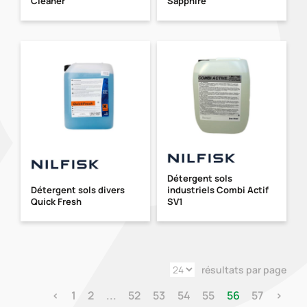
Cleaner
Sapphire
Détergent sols
Détergent sols divers
industriels Combi Actif
Quick Fresh
SV1
résultats par page
‹
1
2
...
52
53
54
55
56
57
›