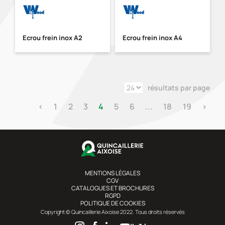
Ecrou frein inox A2
Ecrou frein inox A4
résultats par page
‹
1
2
3
4
5
6
...
18
19
›
MENTIONS LÉGALES
CGV
CATALOGUES ET BROCHURES
RGPD
POLITIQUE DE COOKIES
Copyright © Quincaillerie Aixoise 2022. Tous droits réservés