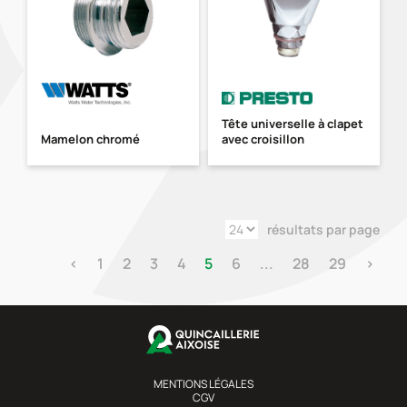
Tête universelle à clapet
Mamelon chromé
avec croisillon
résultats par page
‹
1
2
3
4
5
6
...
28
29
›
MENTIONS LÉGALES
CGV