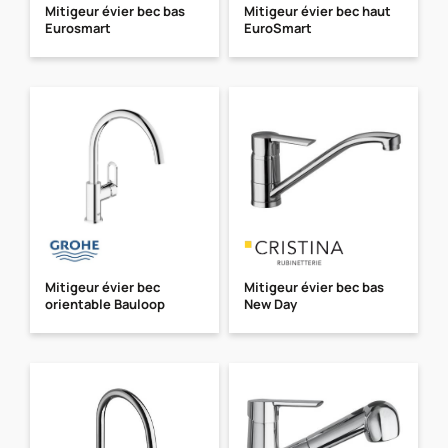
Mitigeur évier bec bas
Mitigeur évier bec haut
Eurosmart
EuroSmart
Mitigeur évier bec
Mitigeur évier bec bas
orientable Bauloop
New Day