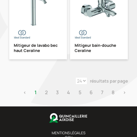
Mitigeur de lavabo bec
Mitigeur bain-douche
haut Ceraline
Ceraline
résultats par page
‹
1
2
3
4
5
6
7
8
›
MENTIONS LÉGALES