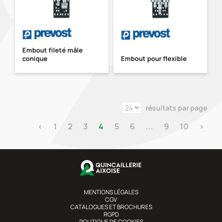
Embout fileté mâle
conique
Embout pour flexible
résultats par page
‹
1
2
3
4
5
6
...
9
10
›
MENTIONS LÉGALES
CGV
CATALOGUES ET BROCHURES
RGPD
POLITIQUE DE COOKIES