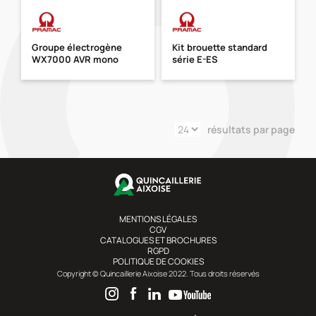
Groupe électrogène
Kit brouette standard
WX7000 AVR mono
série E-ES
résultats par page
MENTIONS LÉGALES
CGV
CATALOGUES ET BROCHURES
RGPD
POLITIQUE DE COOKIES
Copyright © Quincaillerie Aixoise 2022. Tous droits réservés