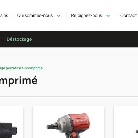
sins
Qui sommes-nous
Rejoignez-nous
Contact
Déstockage
age portatif à air comprimé
comprimé