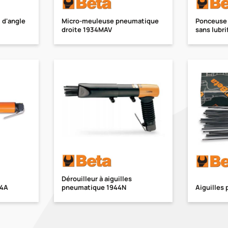
i d'angle
Micro-meuleuse pneumatique
Ponceuse o
droite 1934MAV
sans lubri
Dérouilleur à aiguilles
44A
pneumatique 1944N
Aiguilles 