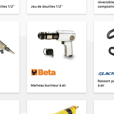
réversibl
les 1/2''
Jeu de douilles 1/2''
composit
Ressort p
Marteau burineur à air
à air