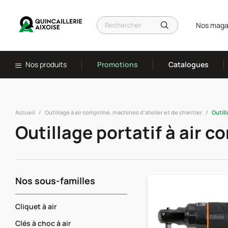
Nos maga
Nos produits
Promotions
Catalogues
Accueil
Outillage à air comprimé, machines d'atelier et de chantier
Outill
Outillage portatif à air 
Nos sous-familles
Cliquet à air
Clés à choc à air