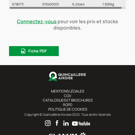
678073
019400001
6,2 bars
1,920kg
Connectez-vous
pour voir les prix et stocks
disponibles.
Fiche PDF
MENTIONS LÉGALES
CGV
CATALOGUES ET BROCHURES
RGPD
POLITIQUE DE COOKIES
Copyright © Quincaillerie Aixoise 2022. Tous droits réservés