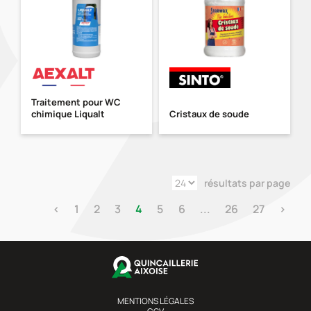
Traitement pour WC
chimique Liqualt
Cristaux de soude
résultats par page
‹
1
2
3
4
5
6
...
26
27
›
MENTIONS LÉGALES