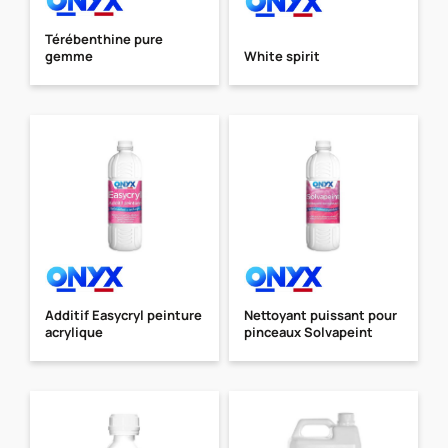
Térébenthine pure
gemme
White spirit
Additif Easycryl peinture
Nettoyant puissant pour
acrylique
pinceaux Solvapeint