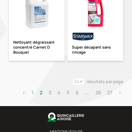
Nettoyant dégraissant
concentré Carnet D
Super décapant sans
Bouquet
rincage
résultats par page
‹
1
2
3
4
5
6
...
26
27
›
MENTIONS LÉGALES