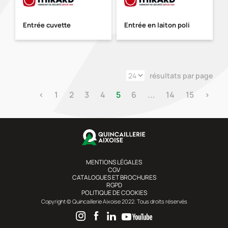
Entrée cuvette
Entrée en laiton poli
résultats par page
‹
1
2
3
4
5
6
...
14
15
›
MENTIONS LÉGALES
CGV
CATALOGUES ET BROCHURES
RGPD
POLITIQUE DE COOKIES
Copyright © Quincaillerie Aixoise 2022. Tous droits réservés