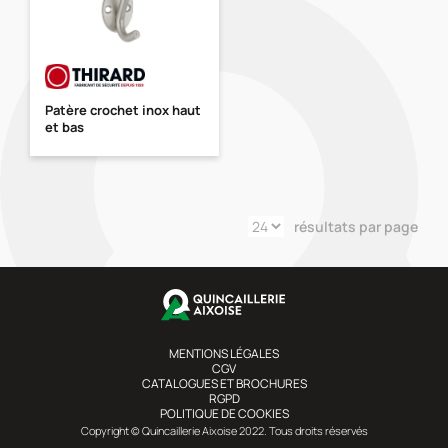
Patère crochet inox haut
et bas
résultats par page
MENTIONS LÉGALES
CGV
CATALOGUES ET BROCHURES
RGPD
POLITIQUE DE COOKIES
Copyright © Quincaillerie Aixoise 2022. Tous droits réservés