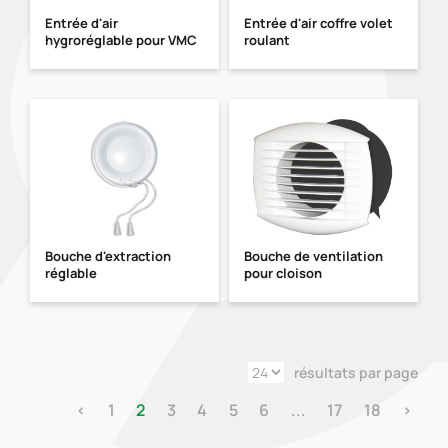
Entrée d'air
Entrée d'air coffre volet
hygroréglable pour VMC
roulant
Bouche d'extraction
Bouche de ventilation
réglable
pour cloison
résultats par page
‹
1
2
3
4
5
6
...
17
18
›