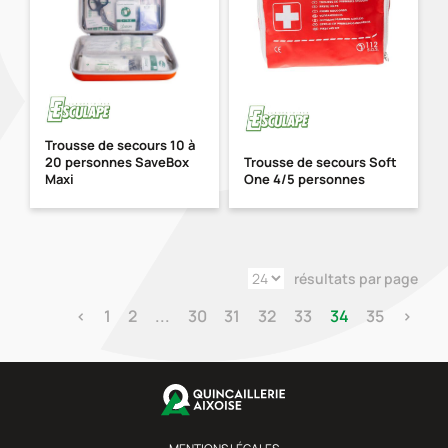
Trousse de secours 10 à
20 personnes SaveBox
Trousse de secours Soft
Maxi
One 4/5 personnes
résultats par page
‹
1
2
...
30
31
32
33
34
35
›