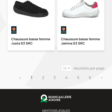
Chaussure basse femme
Chaussure basse femme
Justa S3 SRC
Jamma S3 SRC
résultats par page
‹
1
2
3
4
5
6
›
MENTIONS LÉGALES