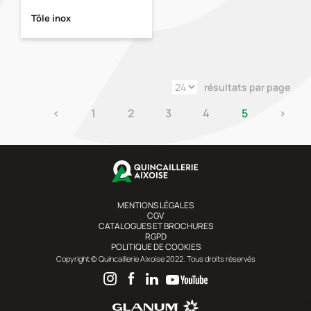
Tôle inox
résultats par page
‹
1
2
3
4
5
›
MENTIONS LÉGALES
CGV
CATALOGUES ET BROCHURES
RGPD
POLITIQUE DE COOKIES
Copyright © Quincaillerie Aixoise 2022. Tous droits réservés