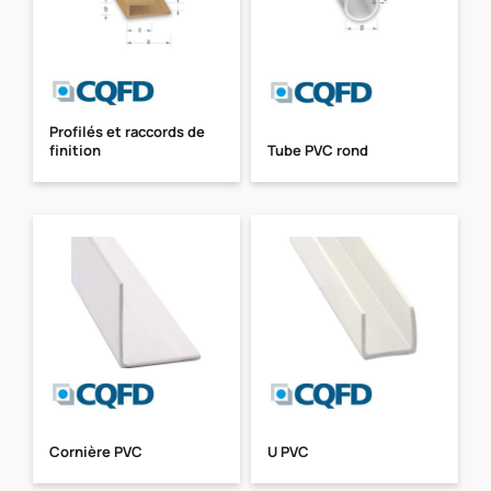
Profilés et raccords de
finition
Tube PVC rond
Cornière PVC
U PVC