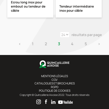
Ecrou long inox pour
embout ou tendeur de
Tendeur intermédiaire
câble
inox pour câble
résultats par page
‹
1
2
3
4
5
›
MENTIONS LÉGALES
CGV
CATALOGUES ET BROCHURES
RGPD
POLITIQUE DE COOKIES
Copyright © Quincaillerie Aixoise 2022. Tous droits réservés