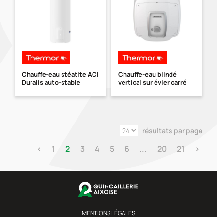
Chauffe-eau stéatite ACI
Chauffe-eau blindé
Duralis auto-stable
vertical sur évier carré
résultats par page
‹
1
2
3
4
5
6
...
20
21
›
MENTIONS LÉGALES