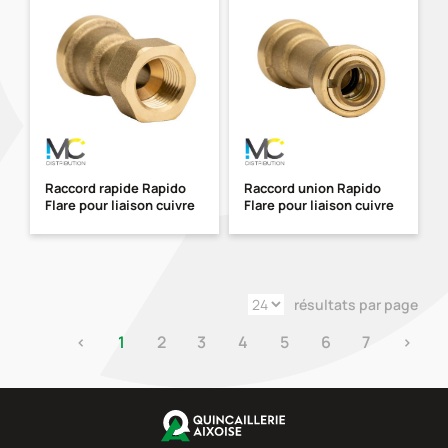
Raccord rapide Rapido
Raccord union Rapido
Flare pour liaison cuivre
Flare pour liaison cuivre
résultats par page
‹
1
2
3
4
5
6
7
›