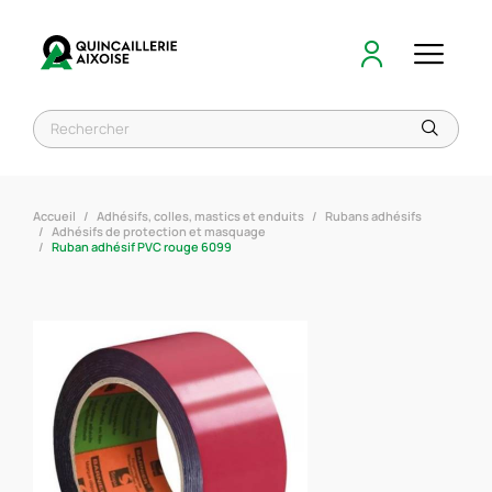
Accueil
Adhésifs, colles, mastics et enduits
Rubans adhésifs
Adhésifs de protection et masquage
Ruban adhésif PVC rouge 6099