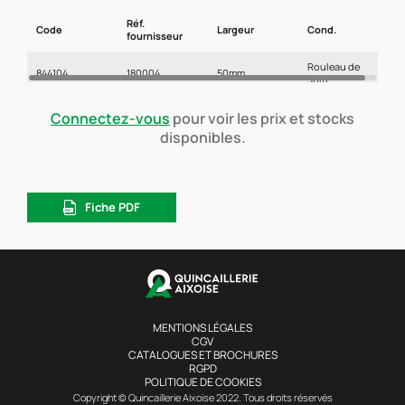
Réf.
Code
Largeur
Cond.
fournisseur
Rouleau de
844104
180004
50mm
30m
Connectez-vous
pour voir les prix et stocks
disponibles.
Fiche PDF
MENTIONS LÉGALES
CGV
CATALOGUES ET BROCHURES
RGPD
POLITIQUE DE COOKIES
Copyright © Quincaillerie Aixoise 2022. Tous droits réservés