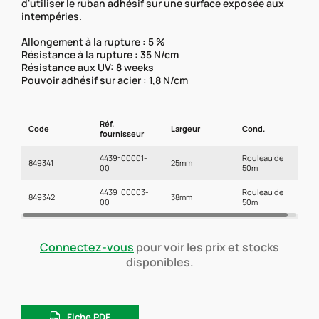
d'utiliser le ruban adhésif sur une surface exposée aux
intempéries.
Allongement à la rupture : 5 %
Résistance à la rupture : 35 N/cm
Résistance aux UV: 8 weeks
Pouvoir adhésif sur acier : 1,8 N/cm
Réf.
Code
Largeur
Cond.
fournisseur
4439-00001-
Rouleau de
849341
25mm
00
50m
4439-00003-
Rouleau de
849342
38mm
00
50m
4439-00004-
Rouleau de
849343
50mm
00
50m
Connectez-vous
pour voir les prix et stocks
disponibles.
Fiche PDF