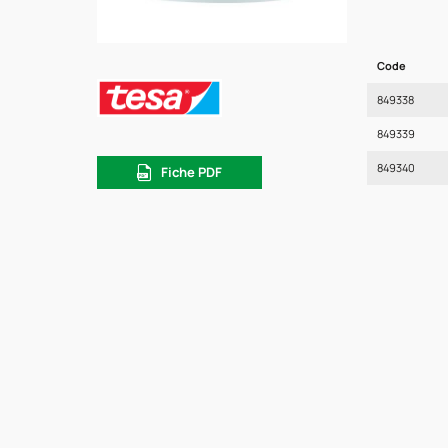
Code
849338
849339
849340
Fiche PDF