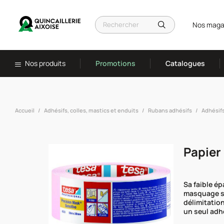
Nos maga
Nos produits
Promotions
Catalogues
Accueil
Adhésifs, colles, mastics et enduits
Rubans adhésifs
Adhésif
Papier
Sa faible é
masquage sa
délimitation
un seul adh