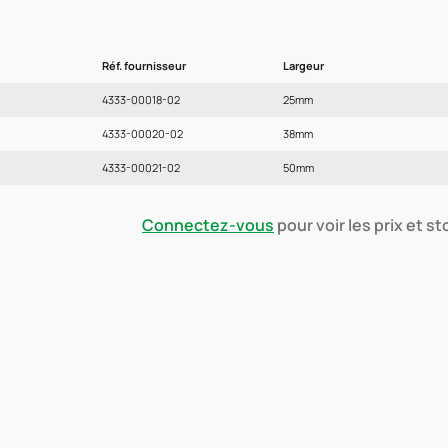
Réf. fournisseur
Largeur
4333-00018-02
25mm
4333-00020-02
38mm
4333-00021-02
50mm
Connectez-vous
pour voir les prix et s