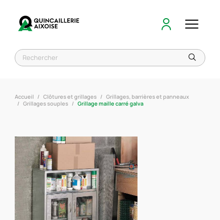
Accueil
Clôtures et grillages
Grillages, barrières et panneaux
Grillages souples
Grillage maille carré galva