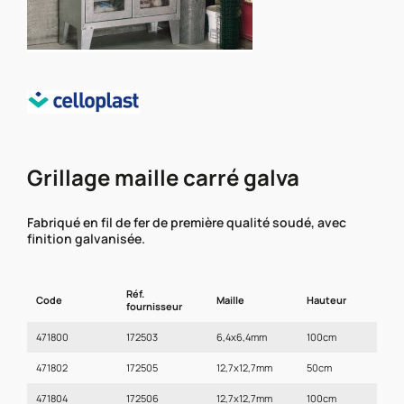
Grillage maille carré galva
Fabriqué en fil de fer de première qualité soudé, avec
finition galvanisée.
Réf.
Code
Maille
Hauteur
C
fournisseur
471800
172503
6,4x6,4mm
100cm
R
471802
172505
12,7x12,7mm
50cm
R
471804
172506
12,7x12,7mm
100cm
R