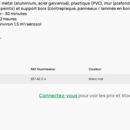
 métal (aluminium, acier galvanisé), plastique (PVC), mur (plafon
 peints) et support bois (contreplaqué, panneaux / laminés en boi
r : 30 minutes
 2 heures
nviron 1,5 m²/aérosol
Réf. fournisseur
Couleur
857.AE.0.4
Blanc mat
Connectez-vous
pour voir les prix et st