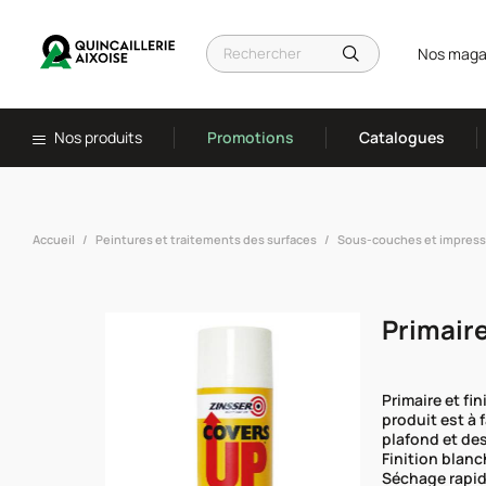
Nos maga
Nos produits
Promotions
Catalogues
Accueil
Peintures et traitements des surfaces
Sous-couches et impress
Primaire
Primaire et fi
produit est à 
plafond et des
Finition blanc
Séchage rapide