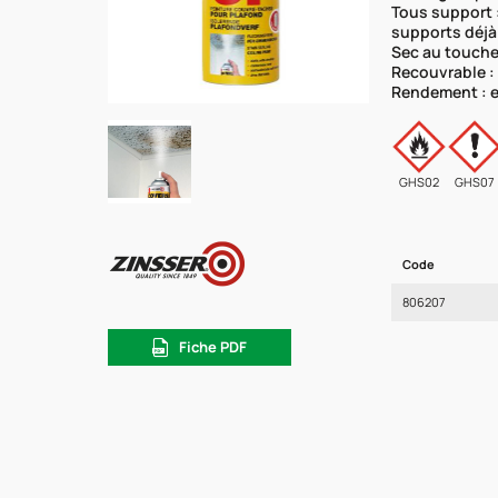
Tous support :
supports déjà
Sec au touche
Recouvrable :
Rendement : e
GHS02
GHS07
Code
806207
Fiche PDF