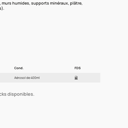
d, murs humides, supports minéraux, plâtre,
s).
Cond.
FDS
Aérosol de 400ml
ocks disponibles.