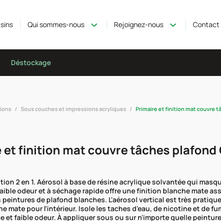
sins
Qui sommes-nous
Rejoignez-nous
Contact
Déstockage
ions
Sous couches et impressions acryliques
Primaire et finition mat couvre 
 et finition mat couvre tâches plafond
nition 2 en 1. Aérosol à base de résine acrylique solvantée qui masq
faible odeur et à séchage rapide offre une finition blanche mate as
 peintures de plafond blanches. L'aérosol vertical est très pratiqu
he mate pour l'intérieur. Isole les taches d'eau, de nicotine et de 
 et faible odeur. À appliquer sous ou sur n'importe quelle peinture