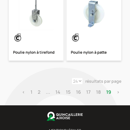
Poulie nylon à tirefond
Poulie nylon à patte
résultats par page
‹
1
2
...
14
15
16
17
18
19
›