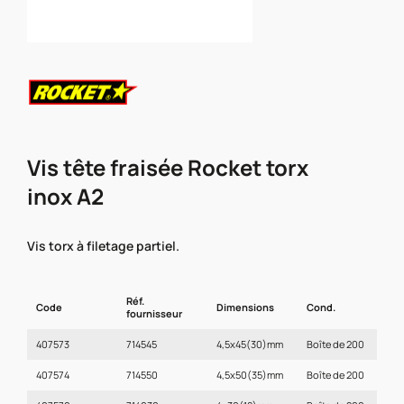
Vis tête fraisée Rocket torx
inox A2
Vis torx à filetage partiel.
Réf.
Code
Dimensions
Cond.
fournisseur
407573
714545
4,5x45(30)mm
Boîte de 200
407574
714550
4,5x50(35)mm
Boîte de 200