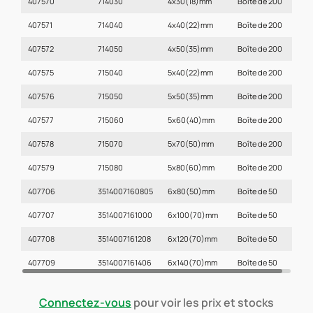
407570
714030
4x30(18)mm
Boîte de 200
407571
714040
4x40(22)mm
Boîte de 200
407572
714050
4x50(35)mm
Boîte de 200
407575
715040
5x40(22)mm
Boîte de 200
407576
715050
5x50(35)mm
Boîte de 200
407577
715060
5x60(40)mm
Boîte de 200
407578
715070
5x70(50)mm
Boîte de 200
407579
715080
5x80(60)mm
Boîte de 200
407706
3514007160805
6x80(50)mm
Boîte de 50
407707
3514007161000
6x100(70)mm
Boîte de 50
407708
3514007161208
6x120(70)mm
Boîte de 50
407709
3514007161406
6x140(70)mm
Boîte de 50
Connectez-vous
pour voir les prix et stocks