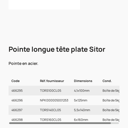
Pointe longue tête plate Sitor
Pointe en acier.
Code
Réf. fournisseur
Dimensions
Cond.
466295
TORS100CL05
4,1x100mm
Boîte de 5kg
466296
NPK000005001253
5x125mm
Boîte de 5kg
466297
TORS140CL05
5,5x140mm
Boîte de 5kg
466298
TORS160CL05
6x160mm
Boîte de 5kg