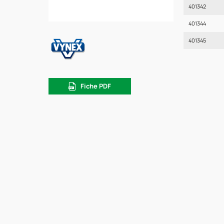
401342
401344
401345
Fiche PDF