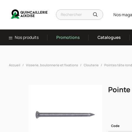
Nos maga
Nos produits
Promotions
Catalogues
Accueil
Visserie, boulonnerie et fixations
Clouterie
Pointes tête ron
Pointe
Code