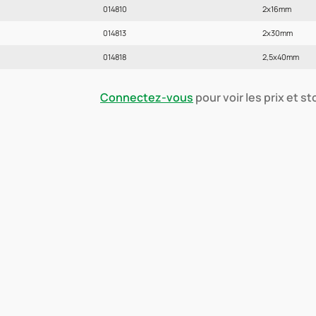
014810
2x16mm
014813
2x30mm
014818
2,5x40mm
Connectez-vous
pour voir les prix et s