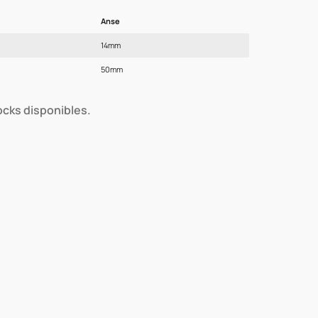
Anse
14mm
50mm
tocks disponibles.