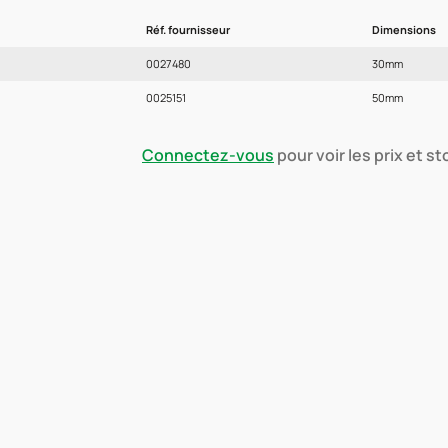
Réf. fournisseur
Dimensions
0027480
30mm
0025151
50mm
Connectez-vous
pour voir les prix et s