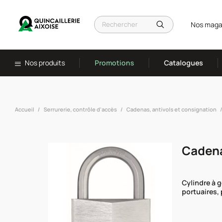
Nos maga
Nos produits
Promotions
Catalogues
Accueil
Serrurerie, contrôle d'accès
Cadenas, antivols et consignation
Cadena
Cylindre à g
portuaires, 