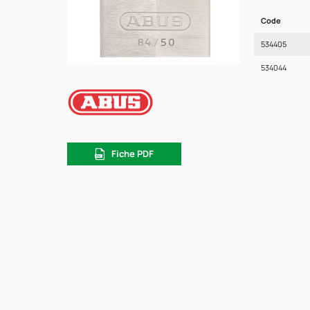
Code
534405
534044
Fiche PDF