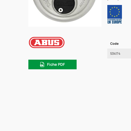
Code
534174
Fiche PDF