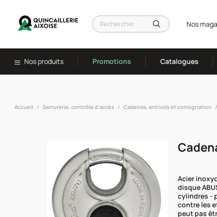
Nos maga
Nos produits
Promotions
Catalogues
Accueil
Serrurerie, contrôle d'accès
Cadenas, antivols et consignation
Cadena
Acier inoxyd
disque ABUS
cylindres - 
contre les e
peut pas êtr