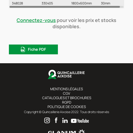
348028
330405
1800x600mm
30mm
Connectez-vous
pour voir les prix et stocks
disponibles.
Fiche PDF
MENTIONS LÉGALES
CGV
CATALOGUES ET BROCHURES
RGPD
POLITIQUE DE COOKIES
Copyright © Quincaillerie Aixoise 2022. Tous droits réservés