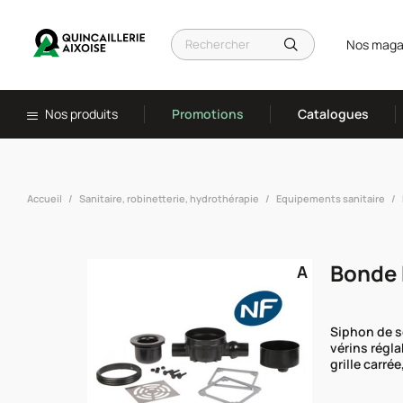
Nos maga
Nos produits
Promotions
Catalogues
Accueil
Sanitaire, robinetterie, hydrothérapie
Equipements sanitaire
Bonde 
A
Siphon de s
vérins régla
grille carré