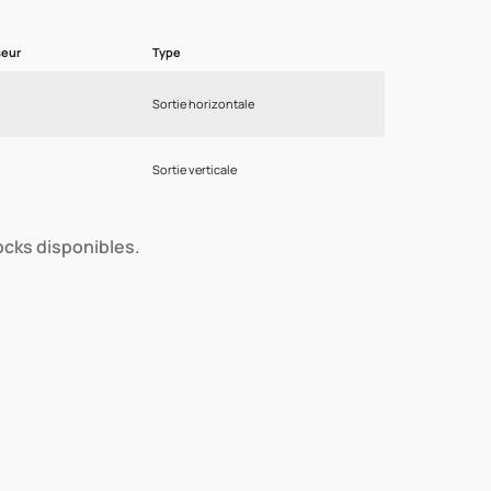
seur
Type
Sortie horizontale
Sortie verticale
tocks disponibles.