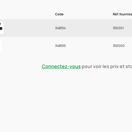
Code
Réf. fournis
348554
350001
348555
350000
Connectez-vous
pour voir les prix et s