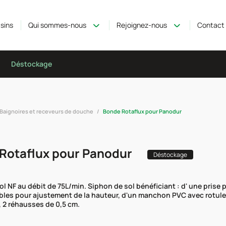
sins
Qui sommes-nous
Rejoignez-nous
Contact
Déstockage
Baignoires et receveurs de douche
Bonde Rotaflux pour Panodur
Rotaflux pour Panodur
Déstockage
ol NF au débit de 75L/min. Siphon de sol bénéficiant : d' une prise
bles pour ajustement de la hauteur, d'un manchon PVC avec rotule o
e, 2 réhausses de 0,5 cm.