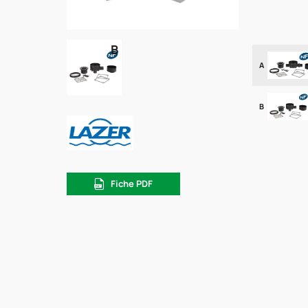
B
A
B
Fiche PDF