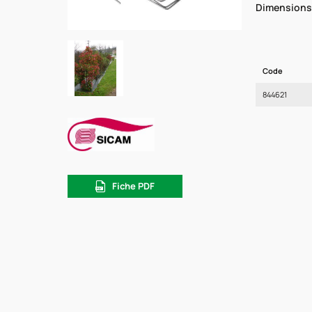
Dimensions
Code
844621
Fiche PDF