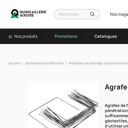
Nos maga
Nos produits
Promotions
Catalogues
Accueil
Quincaillerie du bâtiment
Matériaux de drainage, de protection 
Agrafe 
Agrafes de f
pénétration 
suffisammen
géotextiles
d’utiliser u