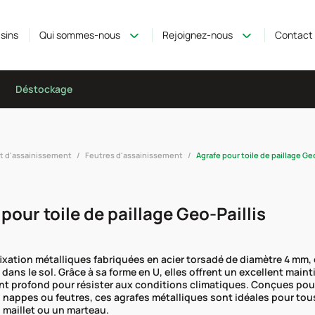
sins
Qui sommes-nous
Rejoignez-nous
Contact
Déstockage
et d'assainissement
Feutres d'assainissement
Agrafe pour toile de paillage Geo
pour toile de paillage Geo-Paillis
ixation métalliques fabriquées en acier torsadé de diamètre 4 mm, 
dans le sol. Grâce à sa forme en U, elles offrent un excellent mai
t profond pour résister aux conditions climatiques. Conçues pour l
, nappes ou feutres, ces agrafes métalliques sont idéales pour t
n maillet ou un marteau.