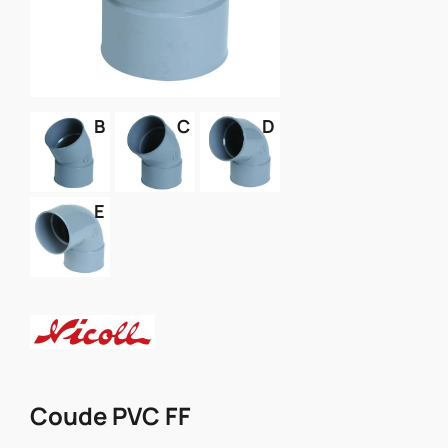
B
C
D
E
Coude PVC FF