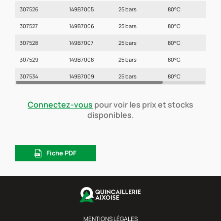
307526
149B7005
25 bars
80°C
2
307527
149B7006
25 bars
80°C
2
307528
149B7007
25 bars
80°C
3
307529
149B7008
25 bars
80°C
4
307534
149B7009
25 bars
80°C
5
Connectez-vous
pour voir les prix et stocks
disponibles.
Fiche PDF
MENTIONS LÉGALES