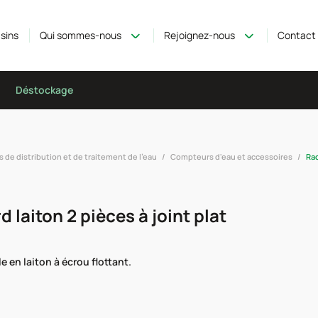
sins
Qui sommes-nous
Rejoignez-nous
Contact
Déstockage
de distribution et de traitement de l'eau
Compteurs d'eau et accessoires
Rac
 laiton 2 pièces à joint plat
 en laiton à écrou flottant.