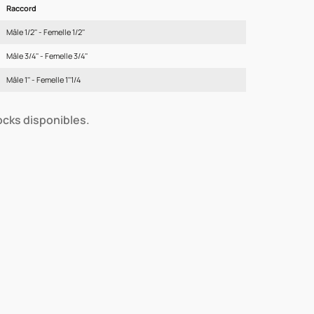
Raccord
Mâle 1/2'' - Femelle 1/2''
Mâle 3/4'' - Femelle 3/4''
Mâle 1'' - Femelle 1''1/4
tocks disponibles.