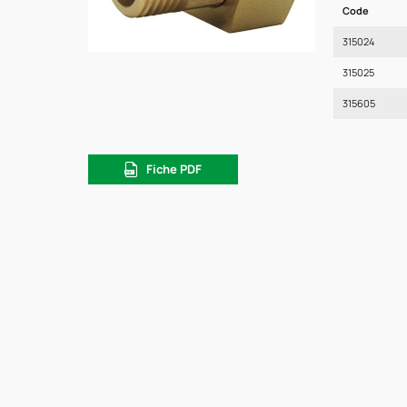
Code
315024
315025
315605
Fiche PDF