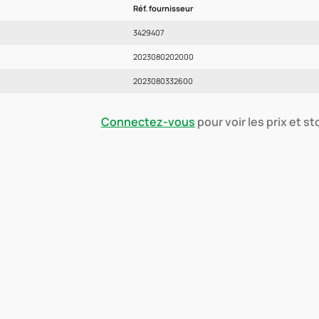
Réf. fournisseur
3429407
2023080202000
2023080332600
Connectez-vous
pour voir les prix et s