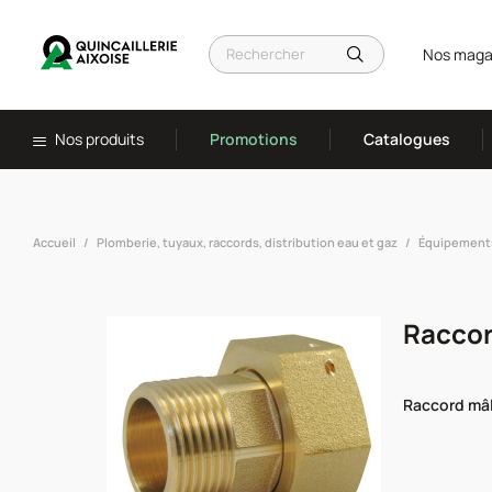
Nos maga
Nos produits
Promotions
Catalogues
Accueil
Plomberie, tuyaux, raccords, distribution eau et gaz
Équipements 
Raccord
Raccord mâle