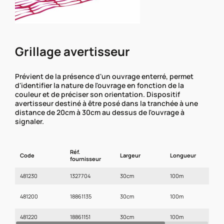
Grillage avertisseur
Prévient de la présence d'un ouvrage enterré, permet
d'identifier la nature de l'ouvrage en fonction de la
couleur et de préciser son orientation. Dispositif
avertisseur destiné à être posé dans la tranchée à une
distance de 20cm à 30cm au dessus de l'ouvrage à
signaler.
Réf.
Code
Largeur
Longueur
C
fournisseur
481230
1327704
30cm
100m
B
R
481200
18861135
30cm
100m
(
481220
18861151
30cm
100m
V