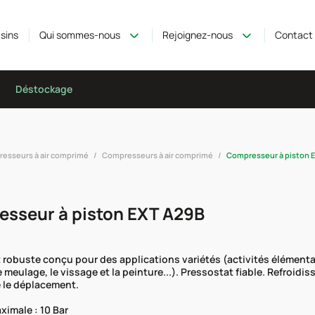
sins
Qui sommes-nous
Rejoignez-nous
Contact
Déstockage
esseurs à air comprimé
Compresseurs à air comprimé
Compresseur à piston 
sseur à piston EXT A29B
robuste conçu pour des applications variétés (activités élémentair
e meulage, le vissage et la peinture...). Pressostat fiable. Refroid
é le déplacement.
ximale : 10 Bar