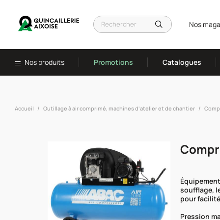
Nos maga
Nos produits
Promotions
Catalogues
Accueil
Outillage à air comprimé, machines d'atelier et de chantier
Compr
Compre
Équipement 
soufflage, l
pour facilit
Pression ma