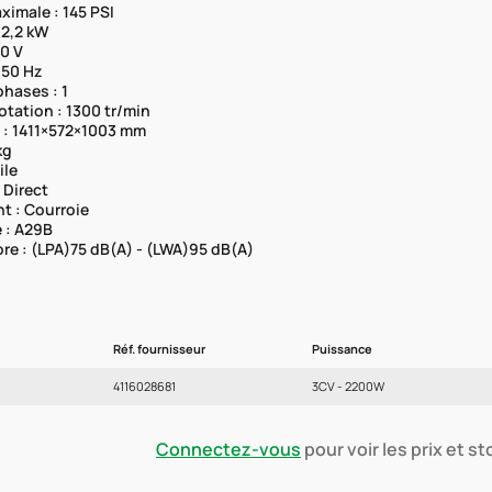
ximale : 145 PSI
 2,2 kW
30 V
 50 Hz
hases : 1
otation : 1300 tr/min
 : 1411×572×1003 mm
kg
ile
 Direct
t : Courroie
e : A29B
re : (LPA)75 dB(A) - (LWA)95 dB(A)
Réf. fournisseur
Puissance
4116028681
3CV - 2200W
Connectez-vous
pour voir les prix et s