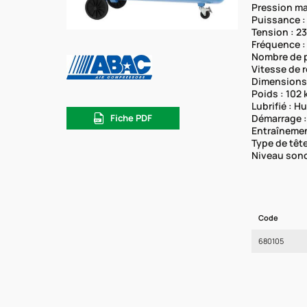
Pression ma
Puissance :
Tension : 2
Fréquence :
Nombre de p
Vitesse de r
Dimensions
Poids : 102 
Lubrifié : Hu
Fiche PDF
Démarrage :
Entraînemen
Type de têt
Niveau sono
Code
680105