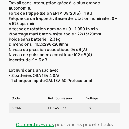
Travail sans interruption grâce à la plus grande
autonomie.
Force de frappe (selon EPTA 05/2016) : 1,9 J
Fréquence de frappe à vitesse de rotation nominale : 0 –
4 675 cps/min
Vitesse de rotation nominale : 0 – 1 050 tr/min
Ø perçage maxi béton/métal/bois : 22/13/20mm
Poids sans batterie : 2,3 kg
Dimensions : 102x296x208mm
Niveau de pression acoustique 94 dB(A)
Niveau de puissance acoustique 102 dB(A)
Incertitude K = 3 dB
Lot livré dans un sac avec:
- 2 batteries GBA 18V 4.0Ah
- 1 chargeur rapide GAL 18V-40 Professional
Code
Réf. fournisseur
Voltage
682661
0615A50037
18V
Connectez-vous
pour voir les prix et stocks