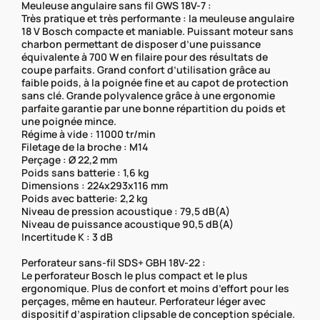
Meuleuse angulaire sans fil GWS 18V-7 :
Très pratique et très performante : la meuleuse angulaire
18 V Bosch compacte et maniable. Puissant moteur sans
charbon permettant de disposer d’une puissance
équivalente à 700 W en filaire pour des résultats de
coupe parfaits. Grand confort d’utilisation grâce au
faible poids, à la poignée fine et au capot de protection
sans clé. Grande polyvalence grâce à une ergonomie
parfaite garantie par une bonne répartition du poids et
une poignée mince.
Régime à vide : 11000 tr/min
Filetage de la broche : M14
Perçage : Ø 22,2 mm
Poids sans batterie : 1,6 kg
Dimensions : 224x293x116 mm
Poids avec batterie: 2,2 kg
Niveau de pression acoustique : 79,5 dB(A)
Niveau de puissance acoustique 90,5 dB(A)
Incertitude K : 3 dB
Perforateur sans-fil SDS+ GBH 18V-22 :
Le perforateur Bosch le plus compact et le plus
ergonomique. Plus de confort et moins d’effort pour les
perçages, même en hauteur. Perforateur léger avec
dispositif d’aspiration clipsable de conception spéciale.