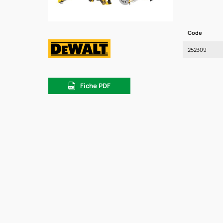
Code
252309
Fiche PDF