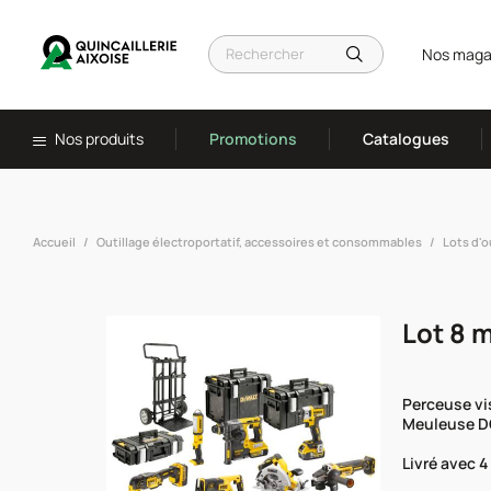
Nos maga
Nos produits
Promotions
Catalogues
Accueil
Outillage électroportatif, accessoires et consommables
Lots d'o
Lot 8 
Perceuse vi
Meuleuse DC
Livré avec 4