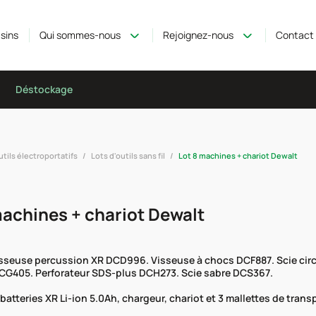
sins
Qui sommes-nous
Rejoignez-nous
Contact
Déstockage
utils électroportatifs
Lots d'outils sans fil
Lot 8 machines + chariot Dewalt
machines + chariot Dewalt
sseuse percussion XR DCD996. Visseuse à chocs DCF887. Scie cir
G405. Perforateur SDS-plus DCH273. Scie sabre DCS367.
 batteries XR Li-ion 5.0Ah, chargeur, chariot et 3 mallettes de trans