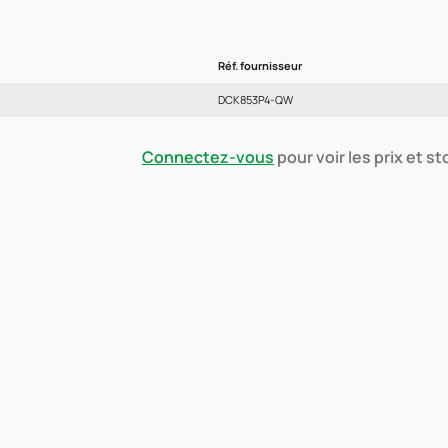
Réf. fournisseur
DCK853P4-QW
Connectez-vous
pour voir les prix et s