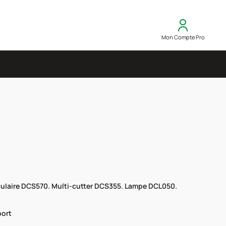
Mon Compte Pro
culaire DCS570. Multi-cutter DCS355. Lampe DCL050.
port