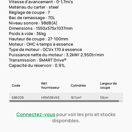
Vitesse d'avancement : 0-1,7m/s
Matériau du carter : steel
Réglage de coupe : 7
Bac de ramassage : 70L
Niveau sonore : 98dB(A)
Dimensions : 1550x575x1037mm
Poids à vide : 36kg
Hauteur de coupe : 27-100mm
Moteur : OHC 4 temps à essence
Type de moteur : GCVx 170 à essence
Puissance nette du moteur : 3,2kW/ 2,950tr/min
Transmission : SMART Drive®
Capacité du réservoir : 0,91L
Réf.
Largeur de
Code
Cylindrée
fournisseur
coupe
686008
HRN536VKE
167cm³
53cm
Connectez-vous
pour voir les prix et stocks
disponibles.