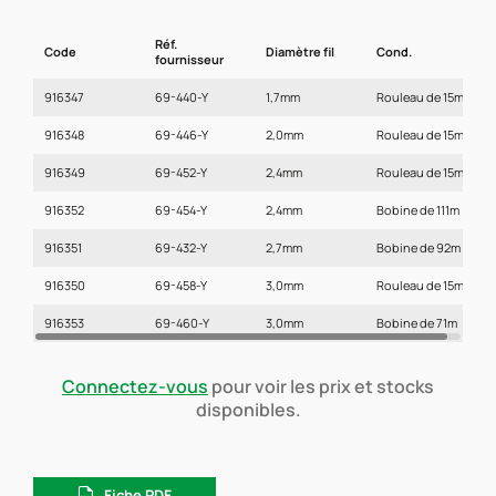
Réf.
Code
Diamètre fil
Cond.
fournisseur
916347
69-440-Y
1,7mm
Rouleau de 15m
916348
69-446-Y
2,0mm
Rouleau de 15m
916349
69-452-Y
2,4mm
Rouleau de 15m
916352
69-454-Y
2,4mm
Bobine de 111m
916351
69-432-Y
2,7mm
Bobine de 92m
916350
69-458-Y
3,0mm
Rouleau de 15m
916353
69-460-Y
3,0mm
Bobine de 71m
Connectez-vous
pour voir les prix et stocks
disponibles.
Fiche PDF