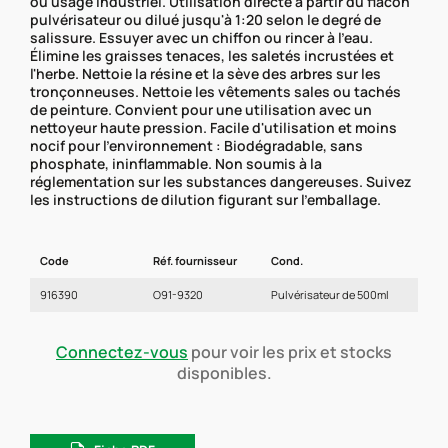
ou usage industriel. Utilisation directe à partir du flacon
pulvérisateur ou dilué jusqu'à 1:20 selon le degré de
salissure. Essuyer avec un chiffon ou rincer à l'eau.
Élimine les graisses tenaces, les saletés incrustées et
l'herbe. Nettoie la résine et la sève des arbres sur les
tronçonneuses. Nettoie les vêtements sales ou tachés
de peinture. Convient pour une utilisation avec un
nettoyeur haute pression. Facile d'utilisation et moins
nocif pour l'environnement : Biodégradable, sans
phosphate, ininflammable. Non soumis à la
réglementation sur les substances dangereuses. Suivez
les instructions de dilution figurant sur l'emballage.
Code
Réf. fournisseur
Cond.
916390
O91-9320
Pulvérisateur de 500ml
Connectez-vous
pour voir les prix et stocks
disponibles.