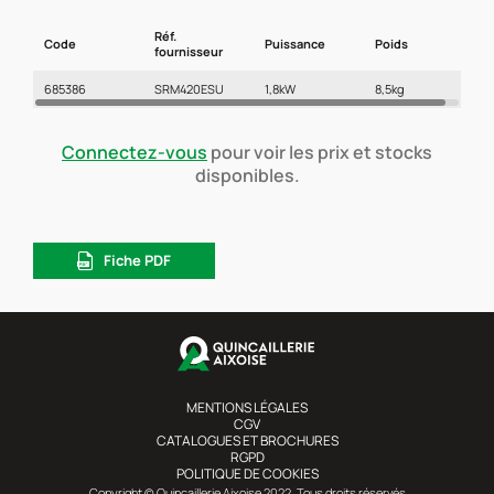
Réf.
Code
Puissance
Poids
fournisseur
685386
SRM420ESU
1,8kW
8,5kg
Connectez-vous
pour voir les prix et stocks
disponibles.
Fiche PDF
MENTIONS LÉGALES
CGV
CATALOGUES ET BROCHURES
RGPD
POLITIQUE DE COOKIES
Copyright © Quincaillerie Aixoise 2022. Tous droits réservés