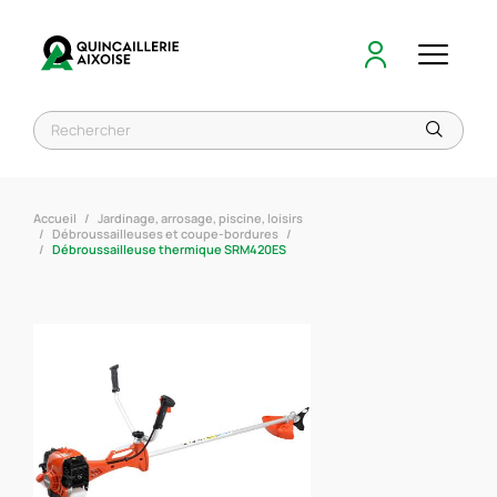
Accueil
Jardinage, arrosage, piscine, loisirs
Débroussailleuses et coupe-bordures
Débroussailleuse thermique SRM420ES