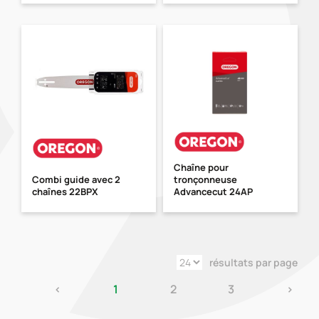
Chaîne pour
Combi guide avec 2
tronçonneuse
chaînes 22BPX
Advancecut 24AP
résultats par page
‹
1
2
3
›