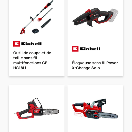
Outil de coupe et de
taille sans fil
multifonctions GE-
Élagueuse sans fil Power
HC18Li
X-Change Solo