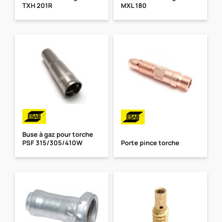
TXH 201R
MXL 180
Buse à gaz pour torche
PSF 315/305/410W
Porte pince torche