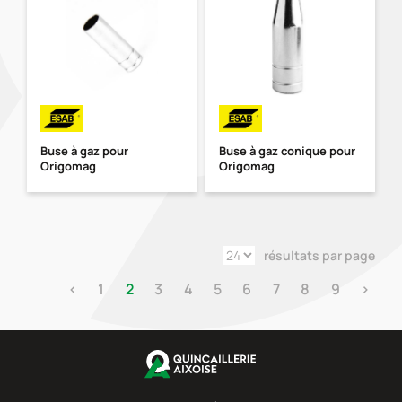
Buse à gaz pour
Buse à gaz conique pour
Origomag
Origomag
résultats par page
‹
1
2
3
4
5
6
7
8
9
›