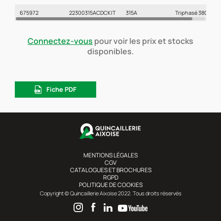
675972
22300315ACDCKIT
315A
Triphasé 380V
Connectez-vous
pour voir les prix et stocks
disponibles.
Fiche PDF
MENTIONS LÉGALES
CGV
CATALOGUES ET BROCHURES
RGPD
POLITIQUE DE COOKIES
Copyright © Quincaillerie Aixoise 2022. Tous droits réservés