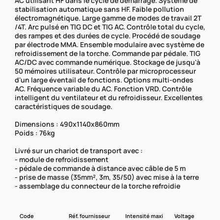
AC utilisant HF dans le cycle de démarrage. Système de
stabilisation automatique sans HF. Faible pollution
électromagnétique. Large gamme de modes de travail 2T
/4T. Arc pulsé en TIG DC et TIG AC. Contrôle total du cycle,
des rampes et des durées de cycle. Procédé de soudage
par électrode MMA. Ensemble modulaire avec système de
refroidissement de la torche. Commande par pédale. TIG
AC/DC avec commande numérique. Stockage de jusqu'à
50 mémoires utilisateur. Contrôle par microprocesseur
d'un large éventail de fonctions. Options multi-ondes
AC. Fréquence variable du AC. Fonction VRD. Contrôle
intelligent du ventilateur et du refroidisseur. Excellentes
caractéristiques de soudage.
Dimensions : 490x1140x860mm
Poids : 76kg
Livré sur un chariot de transport avec :
- module de refroidissement
- pédale de commande à distance avec câble de 5 m
- prise de masse (35mm², 3m, 35/50) avec mise à la terre
- assemblage du connecteur de la torche refroidie
Code
Réf. fournisseur
Intensité maxi
Voltage