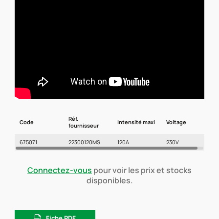
Réf.
Code
Intensité maxi
Voltage
fournisseur
675071
22300120MS
120A
230V
Connectez-vous
pour voir les prix et stocks
disponibles.
Fiche PDF